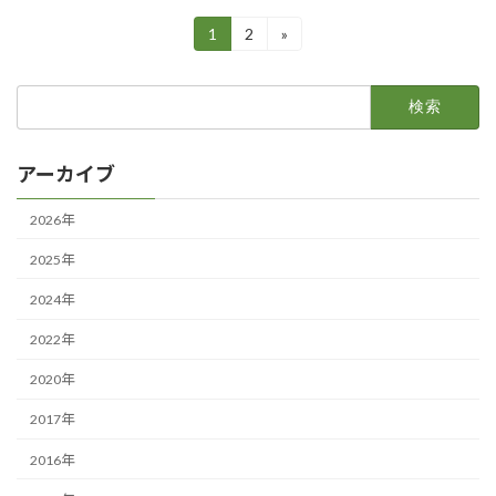
投
1
2
»
固
固
定
定
稿
ペ
ペ
検
ー
ー
ナ
索:
ジ
ジ
ビ
アーカイブ
ゲ
ー
2026年
シ
2025年
ョ
2024年
ン
2022年
2020年
2017年
2016年