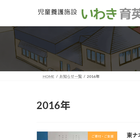
コ
ナ
ン
ビ
テ
ゲ
ン
ー
ツ
シ
へ
ョ
ス
ン
キ
に
ッ
移
プ
動
HOME
お知らせ一覧
2016年
2016年
東ナ
ご寄付・ご支援