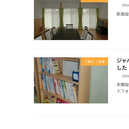
201
新施設
ジャ
ご寄付・ご支援
した
201
本棚設
トフォ