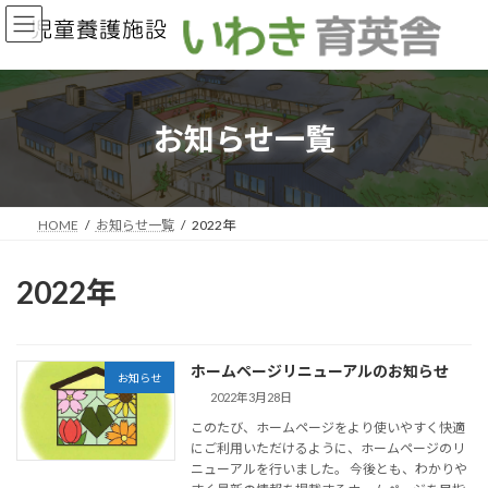
コ
ナ
ン
ビ
テ
ゲ
ン
ー
ツ
シ
へ
ョ
お知らせ一覧
ス
ン
キ
に
ッ
移
プ
動
HOME
お知らせ一覧
2022年
2022年
ホームページリニューアルのお知らせ
お知らせ
2022年3月28日
このたび、ホームページをより使いやすく快適
にご利用いただけるように、ホームページのリ
ニューアルを行いました。 今後とも、わかりや