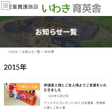
コ
ナ
ン
ビ
テ
ゲ
ン
ー
ツ
シ
へ
ョ
お知らせ一覧
ス
ン
キ
に
ッ
移
プ
動
HOME
お知らせ一覧
2015年
2015年
伊達直人様とご友人様よりご支援をいた
ご寄付・ご支援
だきました
2015年12月25日
クリスマスプレゼント H27.12支援者：伊達直
人様とご友人 様