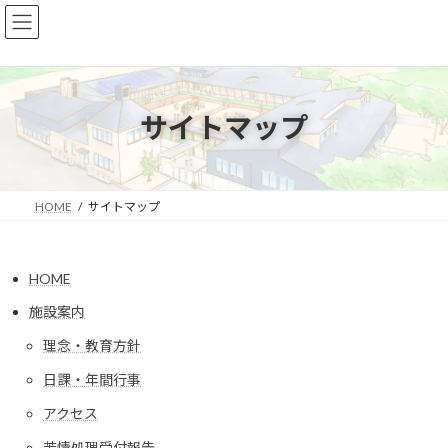
コ
ナ
ン
ビ
テ
ゲ
ン
ー
ツ
シ
へ
ョ
サイトマップ
ス
ン
キ
に
ッ
移
プ
動
HOME
サイトマップ
HOME
施設案内
理念・教育方針
日課・年間行事
アクセス
苦情処理受付報告