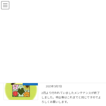
コ
ナ
ン
ビ
テ
ゲ
ン
ー
ツ
シ
へ
ョ
お知らせ一覧
ス
ン
キ
に
ッ
移
プ
動
HOME
お知らせ一覧
2025年
2025年
体育館のメンテナンス終了しました。
お知らせ
2025年5月7日
2月より行われていましたメンテナンスが終了
しました。申込等はこれまでと同じですのでよ
ろしくお願いします。