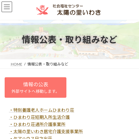
コ
ナ
ン
ビ
テ
ゲ
ン
ー
ツ
シ
へ
ョ
情報公表・取り組みなど
ス
ン
キ
に
ッ
移
プ
動
HOME
情報公表・取り組みなど
情報の公表
外部サイトへ移動します。
・特別養護老人ホームひまわり荘
・ひまわり荘短期入所生活介護
・ひまわり荘通所介護事業所
・太陽の里いわき居宅介護支援事業所
・ケアハウス日之出荘