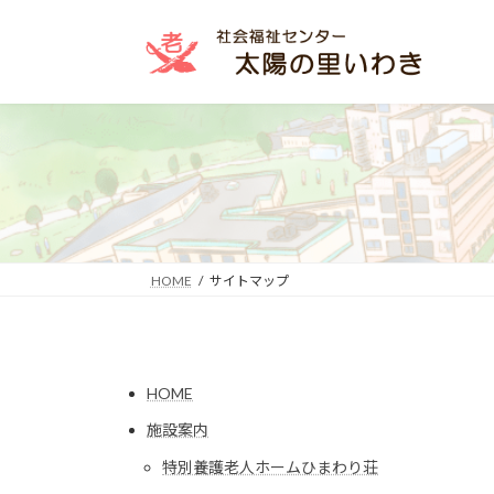
コ
ナ
ン
ビ
テ
ゲ
ン
ー
ツ
シ
へ
ョ
ス
ン
キ
に
ッ
移
プ
動
HOME
サイトマップ
HOME
施設案内
特別養護老人ホームひまわり荘