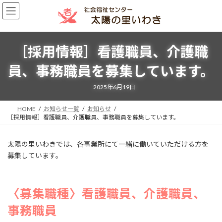
コ
ナ
ン
ビ
テ
ゲ
ン
ー
ツ
シ
［採用情報］看護職員、介護職
へ
ョ
ス
ン
員、事務職員を募集しています。
キ
に
ッ
移
2025年6月19日
プ
動
HOME
お知らせ一覧
お知らせ
［採用情報］看護職員、介護職員、事務職員を募集しています。
太陽の里いわきでは、各事業所にて一緒に働いていただける方を
募集しています。
〈募集職種〉看護職員、介護職員、
事務職員