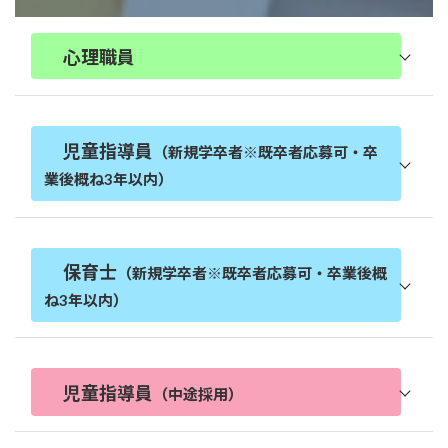
心理職員
雇
用
正職員
児童指導員
（新規学卒者※既卒者応募可・卒
形
態
業後概ね3年以内）
職
心理職員
種
雇
用
正職員（新規学卒者 ※既卒者応募可・
令和8年度 新設の「児童家庭支援センタ
保育士
（新規学卒者※既卒者応募可
・卒業後概
形
卒業後概ね3年以内）
ー」における心理業務全般をお任せしま
態
ね3年以内）
す。
仕
児童や保護者に対する心理判定、心理療
職
児童指導員
事
法、カウンセリング
種
雇用
正職員（新規学卒者 ※既卒者応募
の
来所相談だけでなく、浜通り圏域（遠隔
形態
可・卒業後概ね3年以内）
内
地）への訪問・巡回相談への同行
・1歳から１８歳までの幼児、児童の世
児童指導員
（中途採用）
容
支援計画の策定および児童相談所、市町
話、指導を行う。
職種
保育士
村、学校等の関係機関との連携
仕
・子ども達の保護者代わりとして子供の
本体施設（いわき育英舎）との協働によ
事
心の安定を図り、生活習慣などをしっ
・1歳から１８歳までの幼児、児童の世