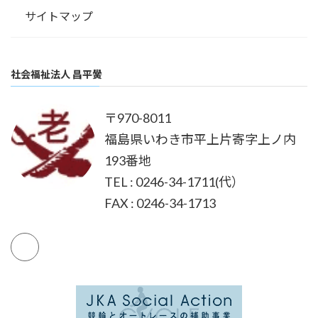
普通自動車運転免許（ＡＴ可）
（1）08時30分～17時15分
許
必要
サイトマップ
（1）08時30分～17時15分
福
（2）06時00分～14時45分
資
な免
保育士
通勤手当実費支給(上）限月1万8,850円
（2）06時00分～14時45分
利
（3）13時00分～21時45分
格
許
普通自動車運転免許（ＡＴ可）
退職金あり、各種社会保険完備、マイカ
就
（3）13時00分～21時45分
厚
（4）16時30分～09時30分（実働16時
資格
ー通勤可、研修制度あり
業
（4）16時30分～09時30分（実働16時
生
・大学院卒
間※休憩仮眠4時間）
就業
時
間※休憩仮眠4時間）
社会福祉法人 昌平黌
【月給】 205,650円
・大学卒
（5）06時00分～09時30分及び16時30
時間
間
（5）06時00分～09時30分及び16時30
（内訳）
【月給】 194,650円
分～21時00分（早遅番）
心理学部 （４年制大学）卒業また業見
分～21時00分（早遅番）
基本給 186,700円
（内訳）
込みの者
〒970-8011
休憩時間 45分
特殊業務手当 8,000円
基本給 175,700円
・試用期間6ヶ月
休憩時間 45分
処遇手当 10,950円
特殊業務手当 8,000円
福島県いわき市平上片寄字上ノ内
休
週休二日制（毎週・シフト制）、年間
処遇手当 10,950円
歓迎要件：
児童福祉分野での実務経験が
週休二日制（毎週・シフト制）、年間
日
125日、有給休暇は入職時20日
193番地
・大学卒
休日
ある方。地域のネットワーク作りに前向
125日、有給休暇は入職時20日
【月給】 194,650円
・短大卒、専修学校卒
きに取り組める方。
TEL : 0246-34-1711(代）
必
賃
（内訳）
【月給】 186,450円
必要
要
FAX : 0246-34-1713
金
基本給 175,700円
（内訳）
な免
保育士
【応募を迷われている方へ：まずは「カ
な
そ
特殊業務手当 8,000円
基本給 167,500円
児童指導員（任用）※補足事項参照
許
普通自動車運転免許（ＡＴ可）
ジュアル面談」でお話ししませんか？】
賃金
免
の
処遇手当 10,950円
特殊業務手当 8,000円
普通自動車運転免許（ＡＴ可）
資格
「いきなり応募するのは少しハードルが
許
他
処遇手当 10,950円
高い」「まずは新しいセンターの構想
資
（手当）
【月給】 186,450～277,950円
や、
格
夜勤手当 4,000円/1回
（手当）
（内訳）
詳しい働き方について聞いてみたい」と
【賞与】年2回 計 4.00ヶ月分
夜勤手当 4,000円/1回
基本給 167,500～259,000円
いう方に向けて、オンライン（または対
【月給】 194,650～277,950円
【年度末手当】196,400円（前年度実
【賞与】・新規学卒時 年2回 計
特殊業務手当 8,000円
面）での
（内訳）
績）
2.64ヶ月分
処遇手当 10,950円