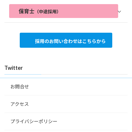
雇
る地域の子育て支援
の
かり身に付けて行けるよう、支援して
話、指導を行う。
用
正職員
保育士
内
いく。
・子ども達の保護者代わりとして子供
（中途採用）
形
就
（1）08時30分～17時15分 休憩時
容
＊外出時：社有車（ＡＴ）
の心の安定を図り、生活習慣などをし
態
仕事
業
間 45分
＊就業時間（4）は、月６回程度となり
っ
の内
時
（※基本シフト。夜間休日は専用電話等
雇用
職
ます。
かり身に付けて行けるよう、支援し
正職員
児童指導員
容
間
でのオンコール体制あり）
形態
種
ていく。
（1）08時30分～17時15分
＊外出時：社有車（ＡＴ）
採用のお問い合わせはこちらから
休
週休二日制（毎週・シフト制）、年間
職種
保育士
・1歳から１８歳までの幼児、児童の世
（2）06時00分～14時45分
＊就業時間（4）は、月６回程度となり
日
125日、有給休暇は入職時20日
話、指導を行う。
（3）13時00分～21時45分
ます。
就
・1歳から１８歳までの幼児、児童の世
仕
・子ども達の保護者代わりとして子供の
（4）16時30分～09時30分（実働16時
業
必
話、指導を行う。
事
心の安定を図り、生活習慣などをしっ
間※休憩仮眠4時間）
（1）08時30分～17時15分
時
要
・子ども達の保護者代わりとして子供
Twitter
公認心理師 または 臨床心理士の資格を
の
かり身に付けて行けるよう、支援して
（5）06時00分～09時30分及び16時30
（2）06時00分～14時45分
間
な
の心の安定を図り、生活習慣などをし
お持ちの方（取得見込みの方もご相談く
内
いく。
分～21時00分（早遅番）
（3）13時00分～21時45分
仕事
免
っ
ださい）
容
＊外出時：社有車（ＡＴ）
（4）16時30分～09時30分（実働16時
の内
就業
許
かり身に付けて行けるよう、支援し
休憩時間 45分
普通自動車運転免許（ＡＴ可）
＊就業時間（4）は、月６回程度となり
お問合せ
間※休憩仮眠4時間）
容
時間
資
ていく。
ます。
（5）06時00分～09時30分及び16時30
格
休
週休二日制（毎週・シフト制）、年間
＊外出時：社有車（ＡＴ）
分～21時00分（早遅番）
日
125日、有給休暇は入職時20日
＊就業時間（4）は、月６回程度となり
年
アクセス
月給１９３，３００円 ～ ２７６，００
22～64歳（定年65歳）
ます。
給
齢
休憩時間 45分
０円
必
与
（※経験・能力を考慮の上、当法人規定
要
年齢
20～64歳（定年65歳）
学
週休二日制（毎週・シフト制）、年間
待
プライバシーポリシー
大学卒以上
休日
により優遇）、社会保険完備、賞与年２
な
歴
125日、有給休暇は入職時20日
遇
児童指導員（任用）※補足事項参照
学歴
専門学校又は短大卒以上
回、各種手当あり
免