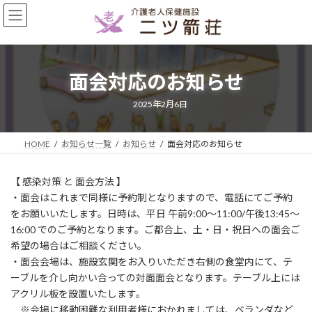
コ
ナ
ン
ビ
テ
ゲ
ン
ー
ツ
シ
面会対応のお知らせ
へ
ョ
ス
ン
キ
に
2025年2月6日
ッ
移
プ
動
HOME
お知らせ一覧
お知らせ
面会対応のお知らせ
【 感染対策 と 面会方法 】
・面会はこれまで同様に予約制となりますので、電話にてご予約
をお願いいたします。日時は、平日 午前9:00～11:00/午後13:45～
16:00 でのご予約となります。ご都合上、土・日・祝日への面会ご
希望の場合はご相談ください。
・面会会場は、施設玄関をお入りいただき右側の食堂内にて、テ
ーブルを介し向かい合っての対面面会となります。テーブル上には
アクリル板を設置いたします。
※会場に移動困難な利用者様におかれましては、ベランダなど