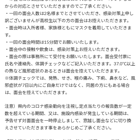
からの対応とさせていただきますのでご了承ください。
・一回の面会人数は2名様までとさせていただき、感染対策上申し
訳ございませんが高校生以下の方の面会はお控えいただきます。
・面会時は入所者様、家族様ともにマスクを着用していただきま
す。
・一回の面会時間は15分間でお願いいたします。
・面会中の接触や飲食は、感染対策上お控えいただきます。
・面会の際は事務所にて受付をお願いいたします。面会受付票に
氏名や連絡先、体調チェックなどご記入いただきます。37.0℃以上
の熱など風邪症状のあるときは面会を控えていただきます。
※体調チェックでは、発熱、せき、喉の痛み、下痢、鼻水など、風
邪症状が7日以内にご自身だけではなく、同居の方にもある場合
は、面会を控えていただきます。
注意）県内のコロナ感染動向を注視し定点当たりの報告数が一定
数を超えている期間、又は、施設内感染が発生している期間は、
予告せず対面面会を一時停止しまして、窓越し面会などに切り換
えさせていただきます事をあらかじめご了承ください。