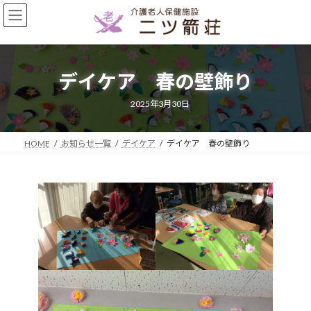
コ
ナ
ン
ビ
テ
ゲ
ン
ー
ツ
シ
デイケア 春の壁飾り
へ
ョ
ス
ン
キ
に
2025年3月30日
ッ
移
プ
動
HOME
お知らせ一覧
デイケア
デイケア 春の壁飾り